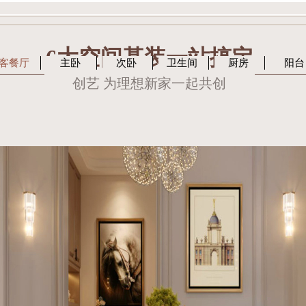
6大空间基装一站搞定
客餐厅
主卧
次卧
卫生间
厨房
阳台
创艺 为理想新家一起共创